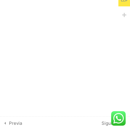
11. La Fórmula Divina
CLP
20 minutos
12. Los 40 Días
12 minutos
Sitio creado por
happy
Aviso de Privacidad
13. Síntesis de Paniri
16 minutos
14. Las 40 Claves
55 minutos
15. Cierre – Ejercicio
19 minutos
9
Día 2
Previa
Siguiente