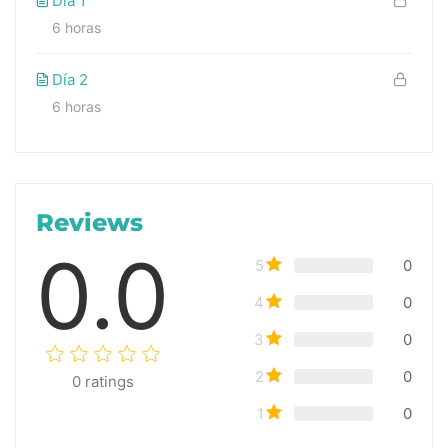
Día 1
6 horas
Día 2
6 horas
Reviews
0.0
5
0
4
0
3
0
2
0
0
ratings
1
0