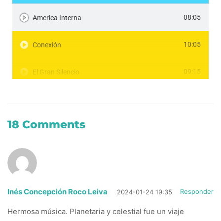
08:05
America Interna
10:05
Conexión
09:15
El Gran Silencio
06:32
Encuentro con el Ángel
18 Comments
10:08
Viaje al infinito
Inés Concepción Roco Leiva
Responder
2024-01-24 19:35
Hermosa música. Planetaria y celestial fue un viaje